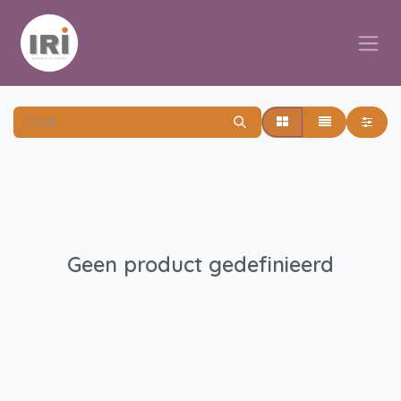
Overslaan naar inhoud
Geen product gedefinieerd