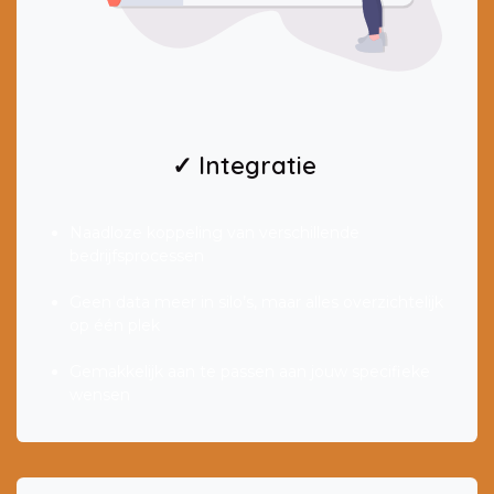
✓ Integratie
Naadloze koppeling van verschillende
bedrijfsprocessen
Geen data meer in silo’s, maar alles overzichtelijk
op één plek
Gemakkelijk aan te passen aan jouw specifieke
wensen