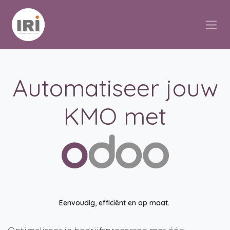
Overslaan naar inhoud
Automatiseer
jouw
KMO met
Eenvoudig, efficiënt en op maat.